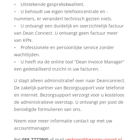
• Uitstekende gesprekskwaliteit.
• U behoudt uw eigen telefooncentrale en -
nummers, er verandert technisch gezien niets.
• U ontvangt een duidelijk en overzichtelijk factuur
van Dean Connect. U ontvangt geen factuur meer
van KPN.
• Professionele en persoonlijke service zonder
wachttijden.
• U heeft via de online tool “Dean Invoice Manager”
een gedetailleerd inzicht in uw facturen.
U stapt alleen administratief over naar Deanconnect.
De zakelijk partner van Bezorgsupport voor telefonie
en internet. Bezorgsupport verzorgt voor u kosteloos
de administratieve overstap. U ontvangt per post de
benodigde formulieren van ons.
Neem voor meer informatie contact op met uw
accountmanager.
Bel
088-7777900
of mail
verkoop
@bezorgsupport.nl