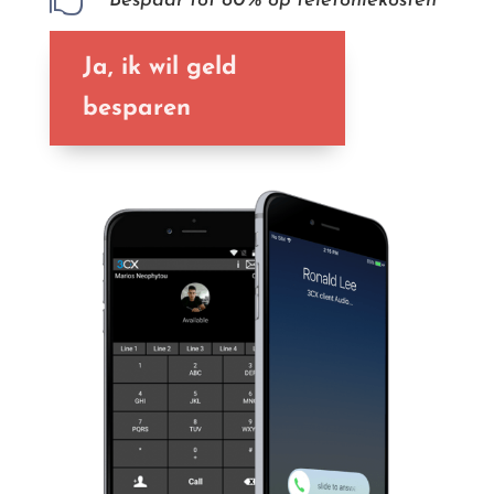
Bespaar tot 80% op telefoniekosten
Ja, ik wil geld
besparen