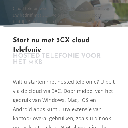
Cloud telefonie voor het MKB. Hosted telefonie voor
uw bedrijf met 3CX. VoIp is geschikt voor ieder
bedrijf. Start nu met cloud bellen via het internet.
Start nu met 3CX cloud
telefonie
HOSTED TELEFONIE VOOR
HET MKB
Wilt u starten met hosted telefonie? U belt
via de cloud via 3XC. Door middel van het
gebruik van Windows, Mac, IOS en
Android apps kunt u uw extensie van
kantoor overal gebruiken, zoals u dit ook
op uw kantoor kan. Niet alleen zijn alle