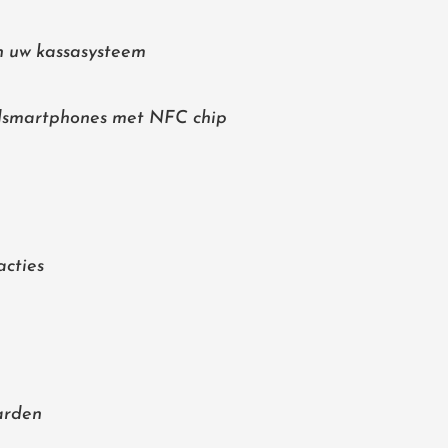
n uw kassasysteem
dsmartphones met NFC chip
acties
arden