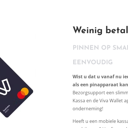
Weinig beta
PINNEN OP SMA
EENVOUDIG
Wist u dat u vanaf nu i
als een pinapparaat ka
Bezorgsupport een slimm
Kassa en de Viva Wallet ap
onderneming!
Heeft u een mobiele kassa