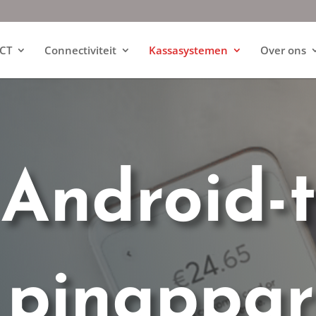
ICT
Connectiviteit
Kassasystemen
Over ons
 Android-t
 pinappa