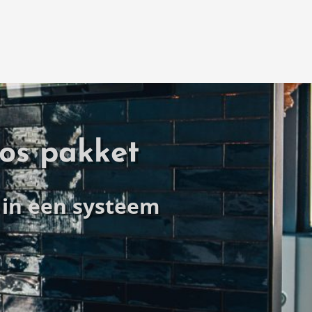
os pakket
l in een systeem