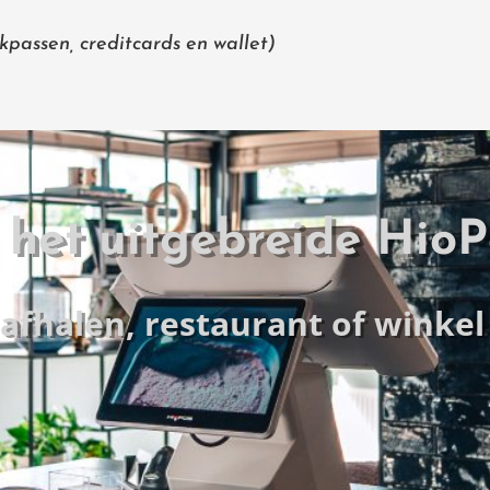
passen, creditcards en wallet)
het uitgebreide HioP
 afhalen, restaurant of winke