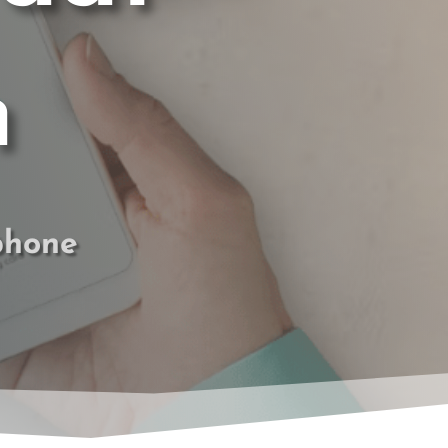
n
phone