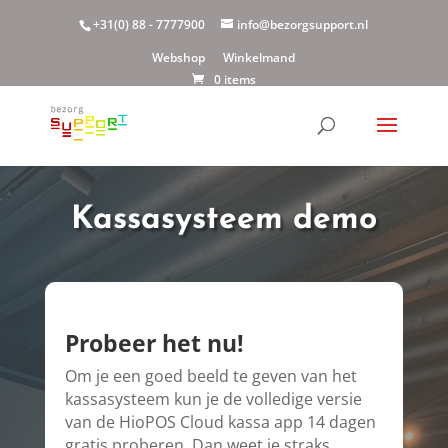
+31(0) 88 - 7777900
info@bezorgsupport.nl
Webshop
Winkelmand
0 items
Kassasysteem demo
Probeer het nu!
Om je een goed beeld te geven van het
kassasysteem kun je de volledige versie
van de HioPOS Cloud kassa app 14 dagen
gratis proberen. Dan weet je straks