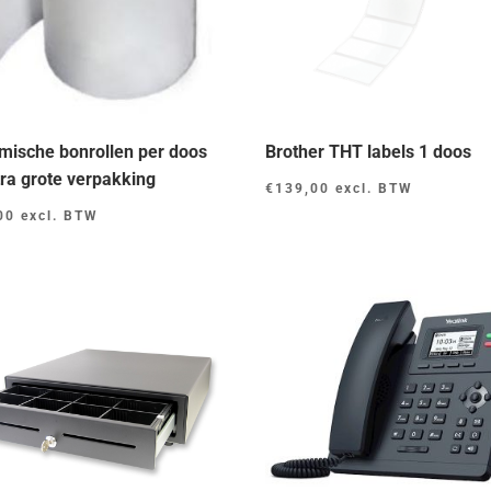
mische bonrollen per doos
Brother THT labels 1 doos
tra grote verpakking
€
139,00
excl. BTW
00
excl. BTW