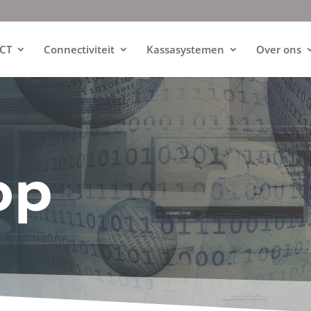
ICT
Connectiviteit
Kassasystemen
Over ons
op