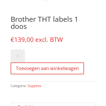
Brother THT labels 1
doos
€
139,00
excl. BTW
Brother
THT
labels
Toevoegen aan winkelwagen
1
doos
aantal
Categorie:
Supplies