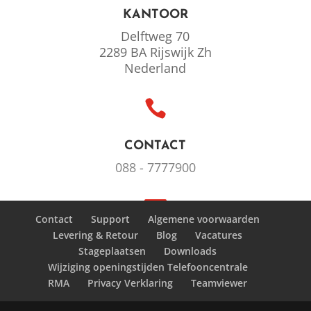
KANTOOR
Delftweg 70
2289 BA Rijswijk Zh
Nederland

CONTACT
088 - 7777900

Contact
Support
Algemene voorwaarden
Levering & Retour
Blog
Vacatures
MAIL
Stageplaatsen
Downloads
info@bezorgsupport.nl
Wijziging openingstijden Telefooncentrale
RMA
Privacy Verklaring
Teamviewer