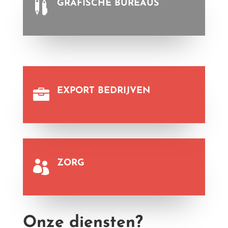
GRAFISCHE BUREAUS

EXPORT BEDRIJVEN

ZORG

Onze diensten?