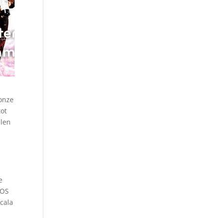
 onze
tot
llen
e
POS
scala