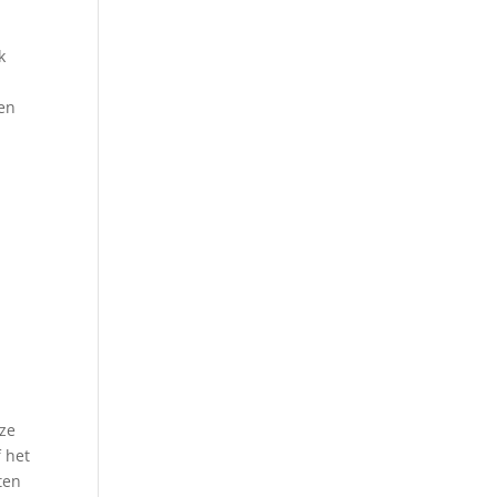
k
ten
eze
 het
ten