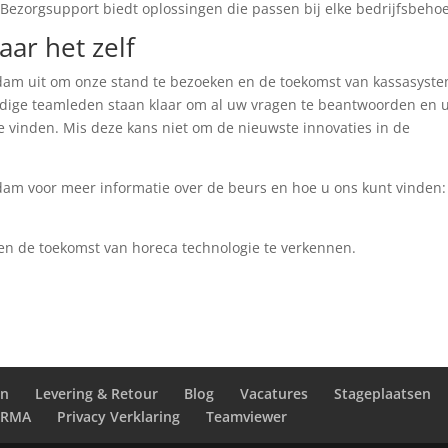
ezorgsupport biedt oplossingen die passen bij elke bedrijfsbehoe
ar het zelf
rdam uit om onze stand te bezoeken en de toekomst van kassasyst
dige teamleden staan klaar om al uw vragen te beantwoorden en u
te vinden. Mis deze kans niet om de nieuwste innovaties in de
erdam voor meer informatie over de beurs en hoe u ons kunt vinden:
en de toekomst van horeca technologie te verkennen.
en
Levering & Retour
Blog
Vacatures
Stageplaatsen
RMA
Privacy Verklaring
Teamviewer