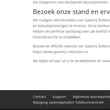
die integreren met bestaande kassasystemen, B
Bezoek onze stand en erva
We nodigen alle bezoekers van Gastvrij Rotte
en betaaloplossingen te ervaren. Onze deskun
helpen de perfecte oplossing voor uw bedrijf 
horecabranche te ontdekken.
Bezoek de officiële website van Gastvrij Rott
https://www.gastvrij-rotterdam.nl
We kijken ernaar uit u te verwelkomen en sam
Contact
Support
Algemene voorwaard
Wijziging openingstijden Telefooncentrale