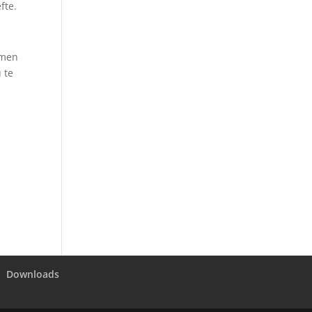
fte.
emen
 te
Downloads