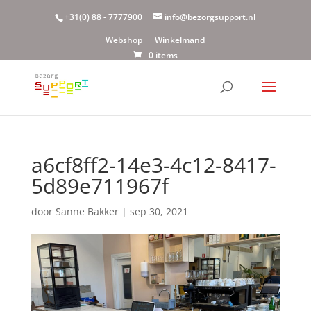
+31(0) 88 - 7777900
info@bezorgsupport.nl
Webshop
Winkelmand
0 items
a6cf8ff2-14e3-4c12-8417-
5d89e711967f
door
Sanne Bakker
|
sep 30, 2021