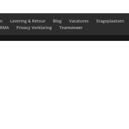
en
Levering & Retour
Blog
Vacatures
Stageplaatsen
RMA
Privacy Verklaring
Teamviewer