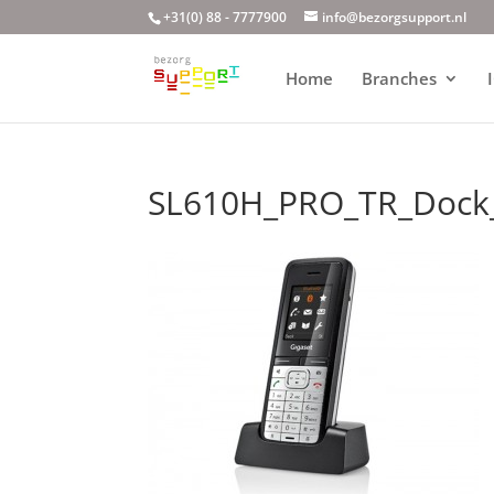
+31(0) 88 - 7777900
info@bezorgsupport.nl
Home
Branches
SL610H_PRO_TR_Dock