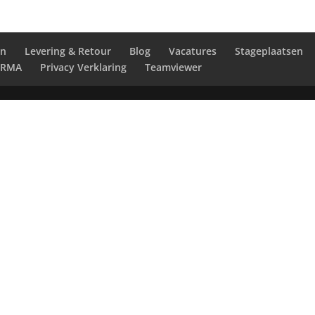
en
Levering & Retour
Blog
Vacatures
Stageplaatsen
RMA
Privacy Verklaring
Teamviewer