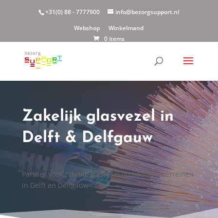
+31(0) 88 - 7777900
info@bezorgsupport.nl
Webshop
Winkelmand
0 items
Zakelijk glasvezel in
Delft & Delfgauw
Partner voor zakelijk glasvezel op bedrijventerreinen
in Delft en Delfgauw