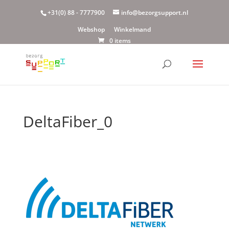
+31(0) 88 - 7777900
info@bezorgsupport.nl
Webshop
Winkelmand
0 items
DeltaFiber_0