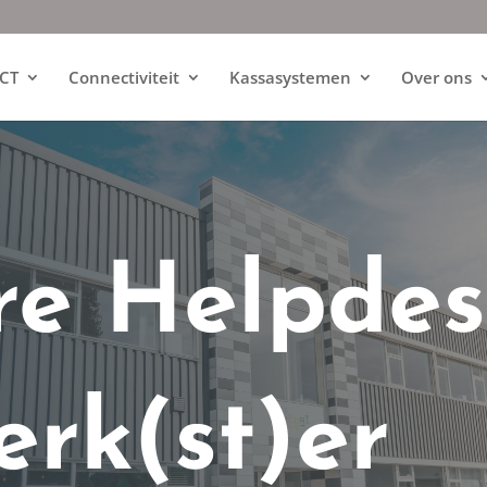
ICT
Connectiviteit
Kassasystemen
Over ons
re Helpde
rk(st)er