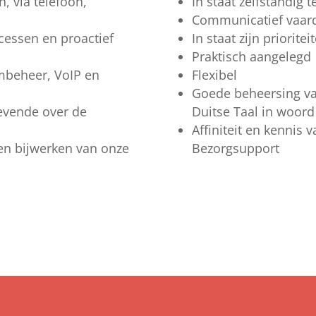
, via telefoon,
In staat zelfstandig 
Communicatief vaar
ocessen en proactief
In staat zijn prioritei
Praktisch aangelegd
mbeheer, VoIP en
Flexibel
Goede beheersing va
gevende over de
Duitse Taal in woord
Affiniteit en kennis
n bijwerken van onze
Bezorgsupport