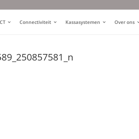
ICT
Connectiviteit
Kassasystemen
Over ons
589_250857581_n