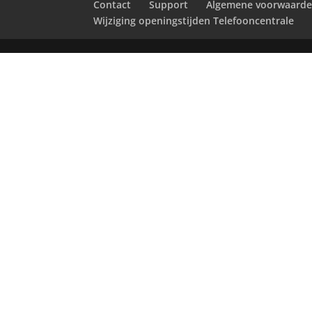
Contact
Support
Algemene voorwaard
Wijziging openingstijden Telefooncentrale