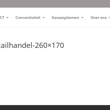
ICT
Connectiviteit
Kassasystemen
Over ons
etailhandel-260×170