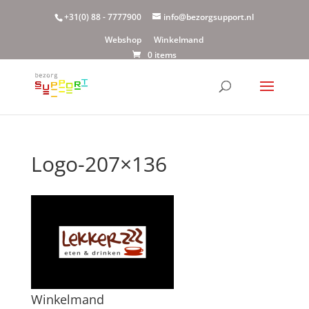
+31(0) 88 - 7777900
info@bezorgsupport.nl
Webshop
Winkelmand
0 items
Logo-207×136
Winkelmand