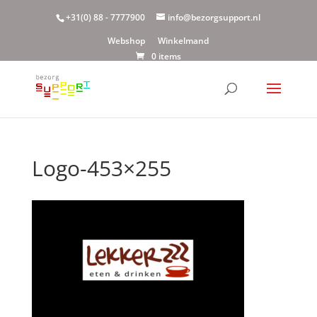
+31(0) 88 - 7777900
info@bezorgsupport.nl
Webshop
Winkelmand
0 items
Logo-453×255