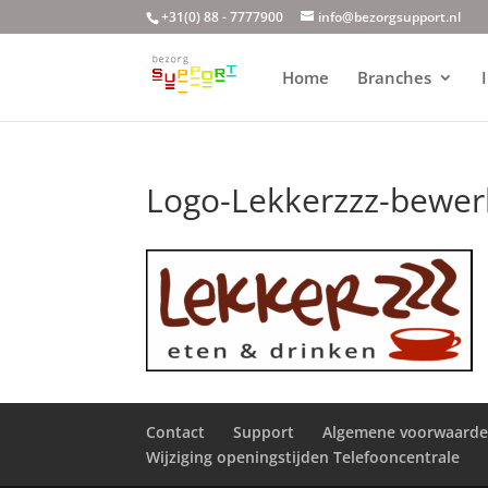
+31(0) 88 - 7777900
info@bezorgsupport.nl
Home
Branches
Logo-Lekkerzzz-bewe
Contact
Support
Algemene voorwaard
Wijziging openingstijden Telefooncentrale