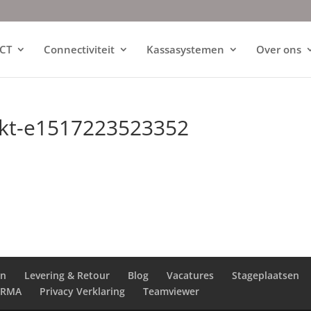
ICT
Connectiviteit
Kassasystemen
Over ons
rkt-e1517223523352
en
Levering & Retour
Blog
Vacatures
Stageplaatsen
RMA
Privacy Verklaring
Teamviewer