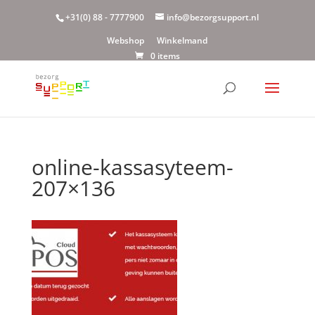
+31(0) 88 - 7777900
info@bezorgsupport.nl
Webshop
Winkelmand
0 items
online-kassasyteem-
207×136