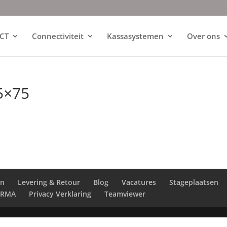
ICT
Connectiviteit
Kassasystemen
Over ons
5×75
en
Levering & Retour
Blog
Vacatures
Stageplaatsen
RMA
Privacy Verklaring
Teamviewer