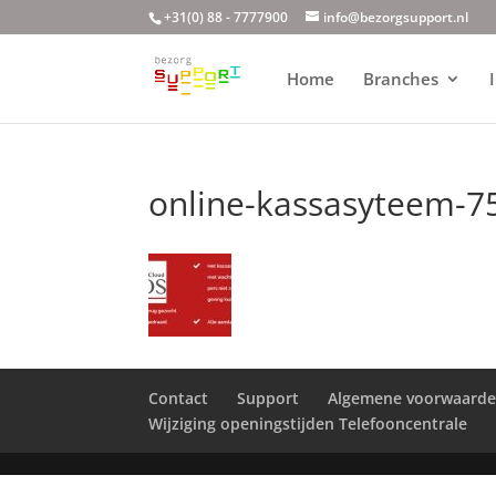
+31(0) 88 - 7777900
info@bezorgsupport.nl
Home
Branches
online-kassasyteem-7
Contact
Support
Algemene voorwaard
Wijziging openingstijden Telefooncentrale