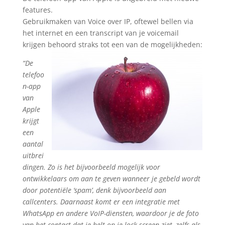
features.
Gebruikmaken van Voice over IP, oftewel bellen via
het internet en een transcript van je voicemail
krijgen behoord straks tot een van de mogelijkheden:
“De
telefoo
n-app
van
Apple
krijgt
een
aantal
uitbrei
dingen. Zo is het bijvoorbeeld mogelijk voor
ontwikkelaars om aan te geven wanneer je gebeld wordt
door potentiële ‘spam’, denk bijvoorbeeld aan
callcenters. Daarnaast komt er een integratie met
WhatsApp en andere VoIP-diensten, waardoor je de foto
van het contact dat je belt op je lock screen ziet, zelfs als