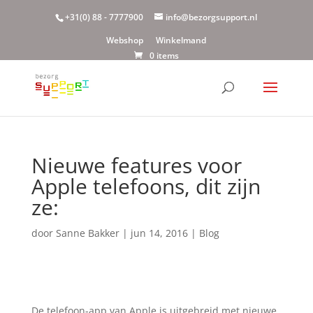
+31(0) 88 - 7777900
info@bezorgsupport.nl
Webshop
Winkelmand
0 items
Nieuwe features voor
Apple telefoons, dit zijn
ze:
door
Sanne Bakker
|
jun 14, 2016
|
Blog
De telefoon-app van Apple is uitgebreid met nieuwe