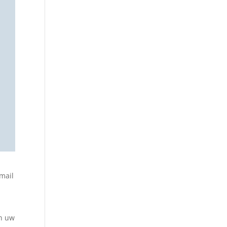
bmail
an uw