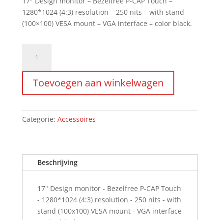
17″ Design monitor – Bezelfree P-CAP Touch –
1280*1024 (4:3) resolution – 250 nits – with stand
(100×100) VESA mount – VGA interface – color black.
17"
touch
scherm
Toevoegen aan winkelwagen
aantal
Categorie:
Accessoires
Beschrijving
17" Design monitor - Bezelfree P-CAP Touch
- 1280*1024 (4:3) resolution - 250 nits - with
stand (100x100) VESA mount - VGA interface