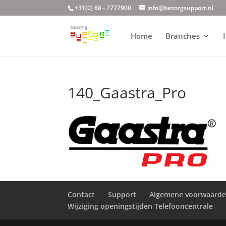
+31(0) 88 - 7777900
info@bezorgsupport.nl
Home
Branches
140_Gaastra_Pro
Contact
Support
Algemene voorwaard
Wijziging openingstijden Telefooncentrale