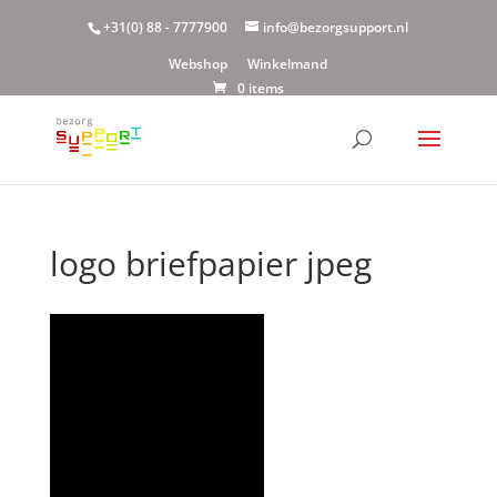
+31(0) 88 - 7777900
info@bezorgsupport.nl
Webshop
Winkelmand
0 items
logo briefpapier jpeg