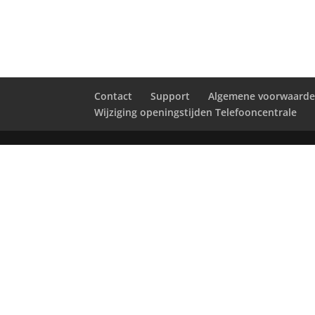
Contact
Support
Algemene voorwaard
Wijziging openingstijden Telefooncentrale