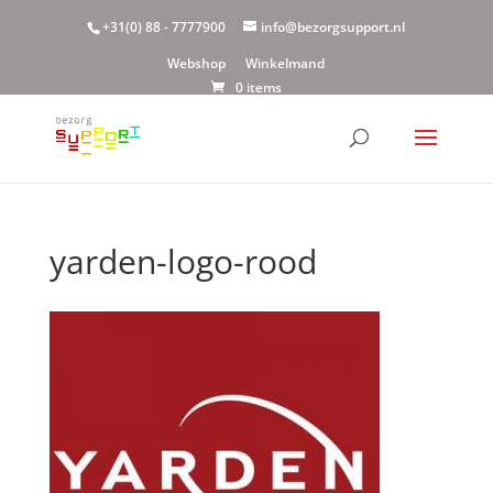
+31(0) 88 - 7777900
info@bezorgsupport.nl
Webshop
Winkelmand
0 items
yarden-logo-rood