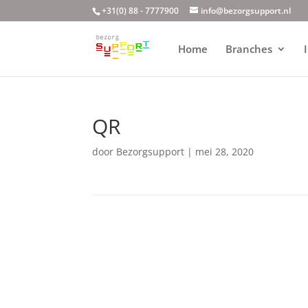
+31(0) 88 - 7777900
info@bezorgsupport.nl
Home
Branches
QR
door
Bezorgsupport
|
mei 28, 2020
Videospeler