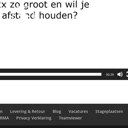
00:29
en
Levering & Retour
Blog
Vacatures
Stageplaatsen
RMA
Privacy Verklaring
Teamviewer