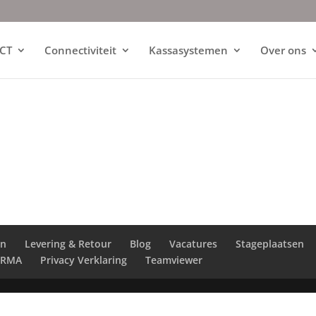
ICT
Connectiviteit
Kassasystemen
Over ons
en
Levering & Retour
Blog
Vacatures
Stageplaatsen
RMA
Privacy Verklaring
Teamviewer