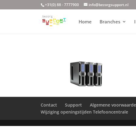
+31(0) 88 - 7777900
info@bezorgsupport.nl
Home
Branches
Contact
Support
Algemene voorwaard
Wijziging openingstijden Telefooncentrale