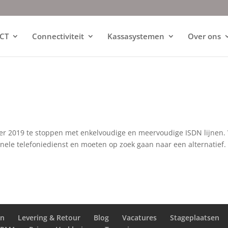
ICT
Connectiviteit
Kassasystemen
Over ons
r 2019 te stoppen met enkelvoudige en meervoudige ISDN lijnen. 
nele telefoniedienst en moeten op zoek gaan naar een alternatief.
en
Levering & Retour
Blog
Vacatures
Stageplaatsen