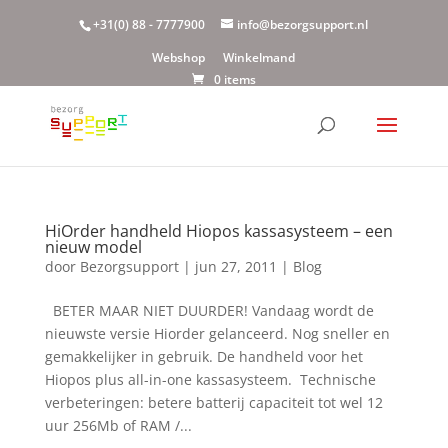
+31(0) 88 - 7777900
info@bezorgsupport.nl
Webshop
Winkelmand
0 items
HiOrder handheld Hiopos kassasysteem – een
nieuw model
door
Bezorgsupport
|
jun 27, 2011
|
Blog
BETER MAAR NIET DUURDER! Vandaag wordt de
nieuwste versie Hiorder gelanceerd. Nog sneller en
gemakkelijker in gebruik. De handheld voor het
Hiopos plus all-in-one kassasysteem. Technische
verbeteringen: betere batterij capaciteit tot wel 12
uur 256Mb of RAM /...