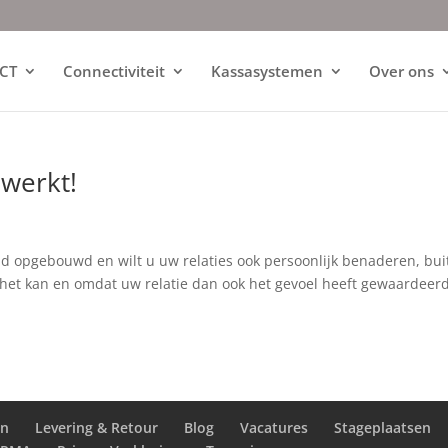
ICT
Connectiviteit
Kassasystemen
Over ons
werkt!
nd opgebouwd en wilt u uw relaties ook persoonlijk benaderen, bui
het kan en omdat uw relatie dan ook het gevoel heeft gewaardeerd
en
Levering & Retour
Blog
Vacatures
Stageplaatsen