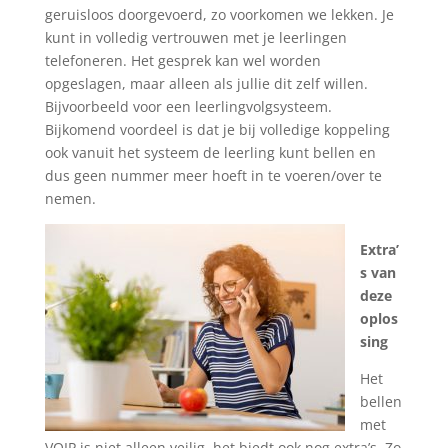
geruisloos doorgevoerd, zo voorkomen we lekken. Je
kunt in volledig vertrouwen met je leerlingen
telefoneren. Het gesprek kan wel worden
opgeslagen, maar alleen als jullie dit zelf willen.
Bijvoorbeeld voor een leerlingvolgsysteem.
Bijkomend voordeel is dat je bij volledige koppeling
ook vanuit het systeem de leerling kunt bellen en
dus geen nummer meer hoeft in te voeren/over te
nemen.
Extra’
s van
deze
oplos
sing
Het
bellen
met
VOIP is niet alleen veilig, het biedt ook nog extra’s. Zo