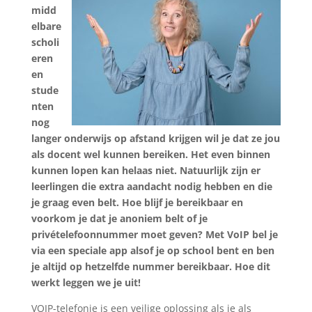
mid
d
elbare
scholi
eren
en
stude
nten
nog
langer onderwijs op afstand krijgen wil je dat ze jou
als docent wel kunnen bereiken. Het even binnen
kunnen lopen kan helaas niet. Natuurlijk zijn er
leerlingen die extra aandacht nodig hebben en die
je graag even belt. Hoe blijf je bereikbaar en
voorkom je dat je anoniem belt of je
privételefoonnummer moet geven? Met VoIP bel je
via een speciale app alsof je op school bent en ben
je altijd op hetzelfde nummer bereikbaar. Hoe dit
werkt leggen we je uit!
VOIP-telefonie is een veilige oplossing als je als