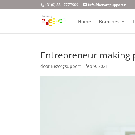
+31(0) 88 - 7777900
info@bezorgsupport.nl
Home
Branches
Entrepreneur making 
door
Bezorgsupport
|
feb 9, 2021