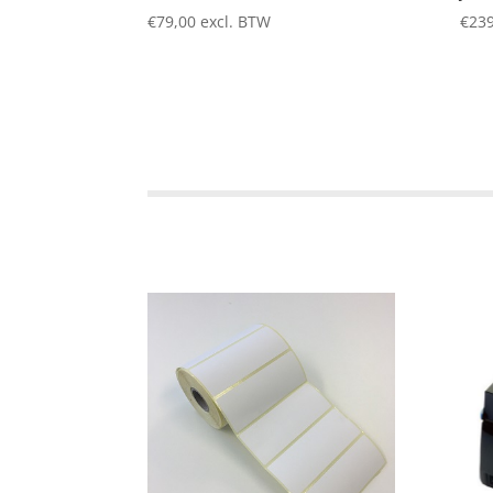
€
79,00
excl. BTW
€
239