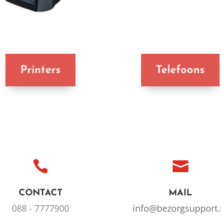
Printers
Telefoons


CONTACT
MAIL
088 - 7777900
info@bezorgsupport.