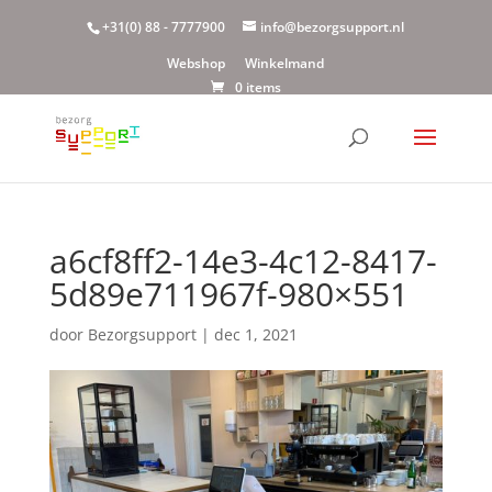
+31(0) 88 - 7777900
info@bezorgsupport.nl
Webshop
Winkelmand
0 items
a6cf8ff2-14e3-4c12-8417-
5d89e711967f-980×551
door
Bezorgsupport
|
dec 1, 2021