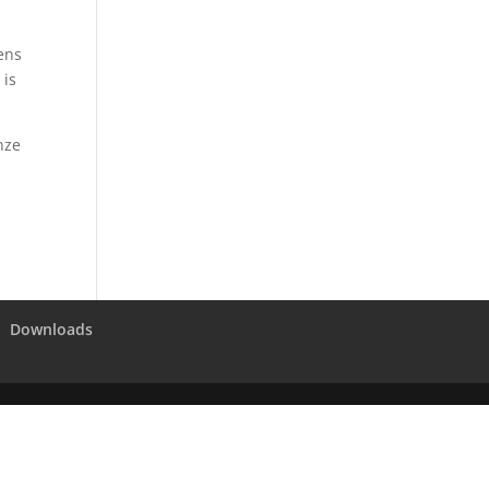
ens
 is
nze
Downloads