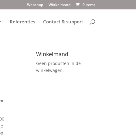
Webshop
Winkelmand
0 items
Referenties
Contact & support
Winkelmand
Geen producten in de
winkelwagen.
en
300
se
op.