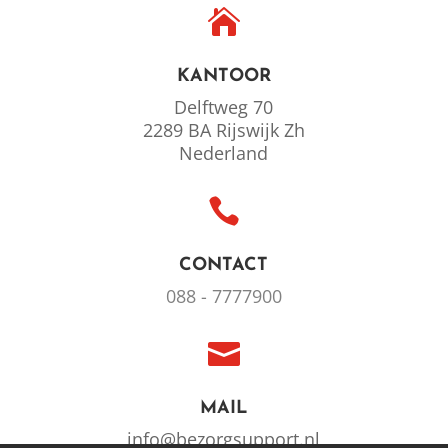

KANTOOR
Delftweg 70
2289 BA Rijswijk Zh
Nederland

CONTACT
088 - 7777900

MAIL
info@bezorgsupport.nl