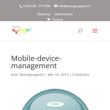
+31(0) 88 - 7777900
info@bezorgsupport.nl
Webshop
Winkelmand
0 items
Mobile-device-
management
door
Bezorgsupport
|
dec 16, 2013
|
0 Reacties