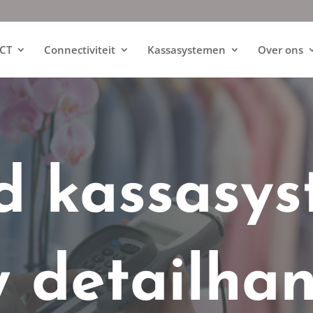
ICT
Connectiviteit
Kassasystemen
Over ons
d kassasy
w detailha