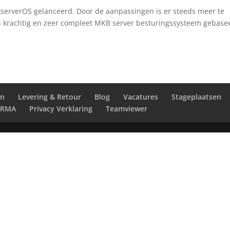
tserverOS gelanceerd. Door de aanpassingen is er steeds meer te
een krachtig en zeer compleet MKB server besturingssysteem gebase
en
Levering & Retour
Blog
Vacatures
Stageplaatsen
RMA
Privacy Verklaring
Teamviewer