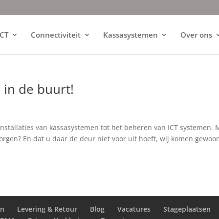
ICT
Connectiviteit
Kassasystemen
Over ons
 in de buurt!
installaties van kassasystemen tot het beheren van ICT systemen. 
zorgen? En dat u daar de deur niet voor uit hoeft, wij komen gewoo
en
Levering & Retour
Blog
Vacatures
Stageplaatsen