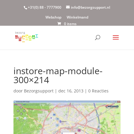
+31(0) 88 - 7777900
info@bezorgsupport.nl
Webshop
Winkelmand
0 items
instore-map-module-
300×214
door
Bezorgsupport
|
dec 16, 2013
|
0 Reacties