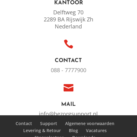
KANTOOR
Delftweg 70
2289 BA Rijswijk Zh
Nederland

CONTACT
088 - 7777900

MAIL
info@bezorgsupport.nl
Contact
Support
Algemene voorwaarden

Levering & Retour
Blog
Vacatures