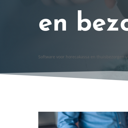
en bez
Software voor horecakassa en thuisbezorgen v