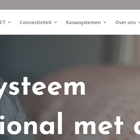
ICT
Connectiviteit
Kassasystemen
Over ons
ysteem
ional met 