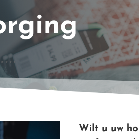
orging
an eten.
Wilt u uw h