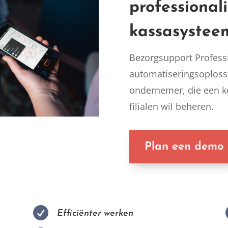
professional
kassasystee
Bezorgsupport Professi
automatiseringsoploss
ondernemer, die een k
filialen wil beheren.
Plan een demo

Efficiënter werken