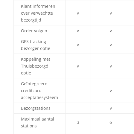
Klant informeren
over verwachtte
v
v
bezorgtijd
Order volgen
v
v
GPS tracking
v
v
bezorger optie
Koppeling met
Thuisbezorgd
v
v
optie
Geïntegreerd
creditcard
v
acceptatiesysteem
Bezorgstations
v
Maximaal aantal
3
6
stations