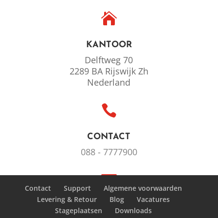

KANTOOR
Delftweg 70
2289 BA Rijswijk Zh
Nederland

CONTACT
088 - 7777900

Contact
Support
Algemene voorwaarden
Levering & Retour
Blog
Vacatures
MAIL
Stageplaatsen
Downloads