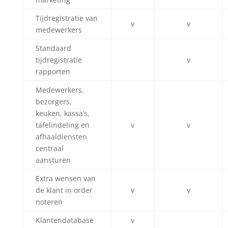
Tijdregistratie van
v
v
medewerkers
Standaard
tijdregistratie
v
rapporten
Medewerkers,
bezorgers,
keuken, kassa’s,
tafelindeling en
v
v
afhaaldiensten
centraal
aansturen
Extra wensen van
de klant in order
v
v
noteren
Klantendatabase
v