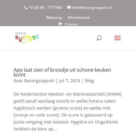
+31(0) 88 - 7777900
info@bezorgsupport.nl
Webshop
Winkelmand
0 items
App laat zien of broodje uit schone keuken
komt
door
Bezorgsupport
|
jul 7, 2014
|
Blog
De Nederlandse Voedsel- en Warenautoriteit [NVWA]
geeft vanaf vandaag inzicht in welke horeca zaken
hygiënisch werken [groene score] en welke niet
[oranje en rode score]. De score is gebaseerd op
Juiste omgang met voedsel, Hygiëne en Ongedierte.
Verklein de kans op...