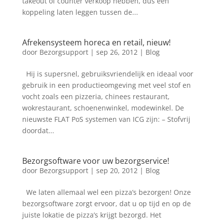
takeout of counter verkoop hebben, dus een
koppeling laten leggen tussen de...
Afrekensysteem horeca en retail, nieuw!
door
Bezorgsupport
|
sep 26, 2012
|
Blog
Hij is supersnel, gebruiksvriendelijk en ideaal voor
gebruik in een productieomgeving met veel stof en
vocht zoals een pizzeria, chinees restaurant,
wokrestaurant, schoenenwinkel, modewinkel. De
nieuwste FLAT PoS systemen van ICG zijn: – Stofvrij
doordat...
Bezorgsoftware voor uw bezorgservice!
door
Bezorgsupport
|
sep 20, 2012
|
Blog
We laten allemaal wel een pizza’s bezorgen! Onze
bezorgsoftware zorgt ervoor, dat u op tijd en op de
juiste lokatie de pizza’s krijgt bezorgd. Het